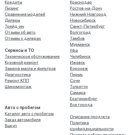
Кредиты
Краснодар
Лизинг
Ростов-на-Дону
Сравнения моделей
Нижний Новгород
Дилеры
Новосибирск
Трейд-ин
Санкт-Петербург
Отзывы об авто
Волгоград
Отзывы о дилерах
Тамбов
Мурманск
Сервисы и ТО
Уфа
Техническое обслуживание
Челябинск
Кузовной ремонт
Ижевск
Замена масла и фильтров
Воронеж
Диагностика
Пермь
Ремонт КПП
Сочи
Шиномонтаж
Тольятти
Самара
Екатеринбург
Все города
Авто с пробегом
Каталог авто с пробегом
Описание продукта
Заказ автомобиля
Политика
Выкуп
конфиденциальности
Правила работы программы