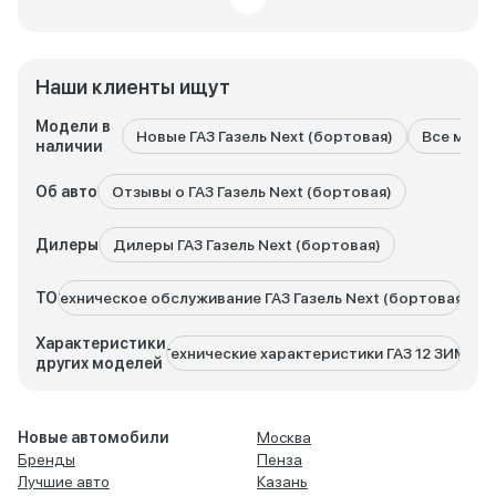
Наши клиенты ищут
Модели в
Новые ГАЗ Газель Next (бортовая)
Все моде
наличии
Об авто
Отзывы о ГАЗ Газель Next (бортовая)
Дилеры
Дилеры ГАЗ Газель Next (бортовая)
ТО
Техническое обслуживание ГАЗ Газель Next (бортовая)
Ре
Характеристики
Технические характеристики ГАЗ 12 ЗИМ
Техничес
других моделей
Новые автомобили
Москва
Бренды
Пенза
Лучшие авто
Казань