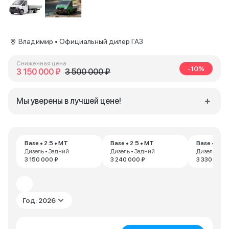
Владимир • Официальный дилер ГАЗ
Сниженная цена
-10%
3 150 000 ₽
3 500 000 ₽
Мы уверены в лучшей цене!
Base • 2.5 • MT
Base • 2.5 • MT
Base • 2.5 
Дизель • Задний
Дизель • Задний
Дизель • За
3 150 000 ₽
3 240 000 ₽
3 330 000 
Год: 2026