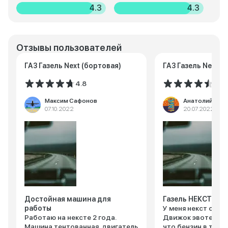
4.3
4.3
Отзывы пользователей
ГАЗ Газель Next (бортовая)
ГАЗ Газель Next (
4.8
4.5
Максим Сафонов
Анатолий Мас
07.10.2022
20.07.2022
Достойная машина для
Газель НЕКСТ
работы
У меня некст с из
Работаю на нексте 2 года.
Движок эвотек, про
Машина тентованная, двигатель
что бензин в тяге