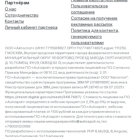
Партнёрам
Пользовательское
О нас
соглашение
Сотрудничество
Согласие на получение
Контакты
рекламных рассылок
Личный кабинет партнера
Политика для контента,
генерируемого
пользователями
ООО «Автоспот» (ИНН 7715936827 ОРГН 1127746774825 адрес 111250,
Г.МОСКВА, Внутригородская территория города федерального значения
МУНИЦИПАЛЬНЫЙ ОКРУГ ЛЕФОРТОВО, ПРОЕЗД ЗАВОДА СЕРП И МОЛОТ,
Д. 10, ПОМЕЩ. 41Н/9, ОКВЭД 62.0) осуществляет деятельность по
разработке ПО «Autospot» и предоставлению лицензий на ПО. Согласно
Приказу Минцифры от 08.10.22, вид деятельности (код): 2.01.
ПО «Autospot» — исключительные права принадлежат ООО "Автоспот":
свидетельство о регистрации программы ЭВМ № 2018618687, внесена в
Реестр программ для ЭВМ, реестровая запись № 28745 от 09.07.2025 г.
Функциональные характеристики Программы указаны по ссылке:
https://reestr.digital.gov.ru/reestr/3467687/
. Стоимость лицензии на ПО
«Autospot» определяется либо как процент (от 2,5% до 3%) от выручки,
полученной лицензиатом от использования ПО «Autospot», либо как
фиксированный платеж от 1100 рублей за каждого привлеченного с
использованием ПО «Autospot» клиента. Для точного расчета стоимости
отправьте заявку нашим менеджерам
info@autospot.ru
, тел.
+78003020583
ПО разработано с использованием технологий: PHP 8, MySQL 8, Angular,
Symfony framework, Yii2 framework.