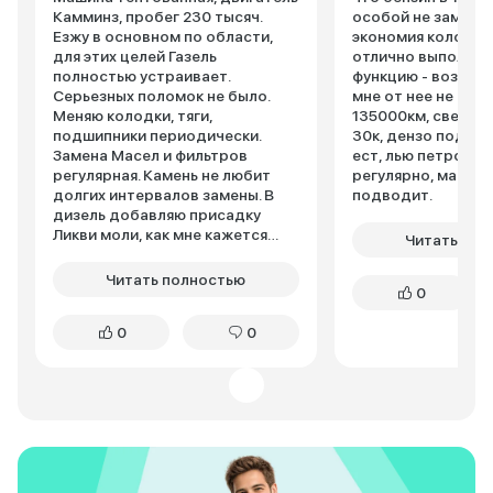
Камминз, пробег 230 тысяч.
особой не заметил
Езжу в основном по области,
экономия колосса
для этих целей Газель
отлично выполняе
полностью устраивает.
функцию - возит г
Серьезных поломок не было.
мне от нее не над
Меняю колодки, тяги,
135000км, свечи 
подшипники периодически.
30к, дензо под газ
Замена Масел и фильтров
ест, лью петрокан
регулярная. Камень не любит
регулярно, машина
долгих интервалов замены. В
подводит.
дизель добавляю присадку
Ликви моли, как мне кажется
Читать пол
двигатель с ней работает
лучше. Как по мне, для работы
Читать полностью
0
вполне достойный вариант.
0
0