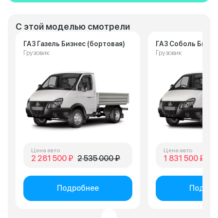
С этой моделью смотрели
ГАЗ Газель Бизнес (бортовая)
ГАЗ Соболь Бизне
Грузовик
Грузовик
Цена авто
Цена авто
2 281 500 ₽
2 535 000 ₽
1 831 500 ₽
2 
Подробнее
Подроб