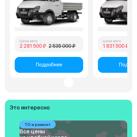
Цена авто
Цена авто
2 281 500 ₽
2 535 000 ₽
1 831 500 ₽
2 
Подробнее
Подроб
Это интересно
ТО и ремонт
Все цены